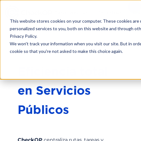
Características
Industrias
Rol
This website stores cookies on your computer. These cookies are
personalized services to you, both on this website and through ot
Privacy Policy.
We won't track your information when you visit our site. But in orde
Industria - Servicios Públicos
cookie so that you're not asked to make this choice again.
Eficiencia total
en Servicios
Públicos
CheckOP
centraliza rutas, tareas y