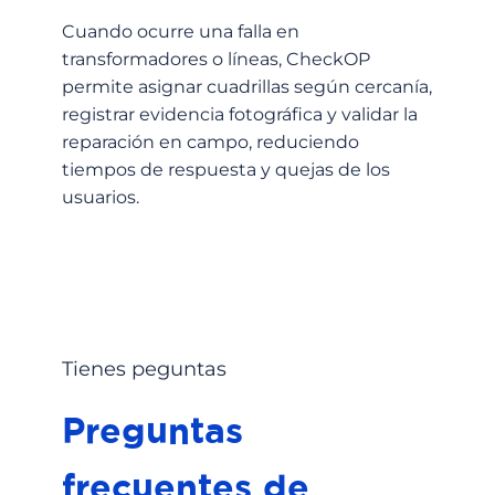
al
Cuando ocurre una falla en
transformadores o líneas, CheckOP
La
permite asignar cuadrillas según cercanía,
ge
registrar evidencia fotográfica y validar la
ubi
reparación en campo, reduciendo
inf
tiempos de respuesta y quejas de los
evi
usuarios.
pl
Tienes peguntas
Preguntas
frecuentes de