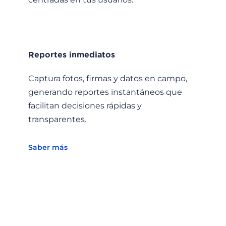
Reportes inmediatos
Co
n
Captura fotos, firmas y datos en campo,
Sup
generando reportes instantáneos que
mi
s
facilitan decisiones rápidas y
cu
transparentes.
op
Saber más
Sa